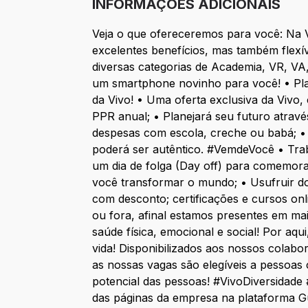
INFORMAÇÕES ADICIONAIS
Veja o que ofereceremos para você: Na 
excelentes benefícios, mas também flexív
diversas categorias de Academia, VR, VA,
um smartphone novinho para você! • Plan
da Vivo! • Uma oferta exclusiva da Vivo,
PPR anual; • Planejará seu futuro atravé
despesas com escola, creche ou babá; • V
poderá ser autêntico. #VemdeVocê • Traba
um dia de folga (Day off) para comemora
você transformar o mundo; • Usufruir d
com desconto; certificações e cursos onl
ou fora, afinal estamos presentes em mai
saúde física, emocional e social! Por aq
vida! Disponibilizados aos nossos colabor
as nossas vagas são elegíveis a pessoas 
potencial das pessoas! #VivoDiversidade
das páginas da empresa na plataforma 