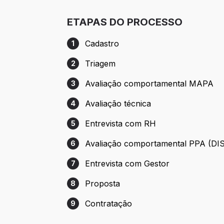
ETAPAS DO PROCESSO
Cadastro
1
Etapa 1: Cadastro
Triagem
2
Etapa 2: Triagem
Avaliação comportamental MAPA
3
Etapa 3: Avaliação comportamental MAP
Avaliação técnica
4
Etapa 4: Avaliação técnica
Entrevista com RH
5
Etapa 5: Entrevista com RH
Avaliação comportamental PPA (DI
6
Etapa 6: Avaliação comportamental PPA 
Entrevista com Gestor
7
Etapa 7: Entrevista com Gestor
Proposta
8
Etapa 8: Proposta
Contratação
9
Etapa 9: Contratação