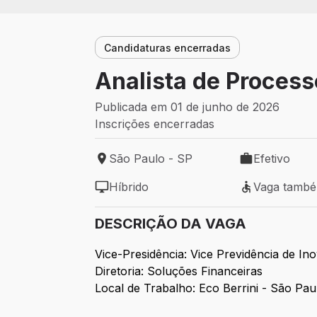
Candidaturas encerradas
Analista de Process
Publicada em 01 de junho de 2026
Inscrições encerradas
São Paulo - SP
Efetivo
Local de trabalho: São Paulo - SP
Tipo de vaga: 
Híbrido
Vaga tamb
Modelo de trabalho: Híbrido
Vaga também 
DESCRIÇÃO DA VAGA
Vice-Presidência: Vice Previdência de I
Diretoria: Soluções Financeiras
Local de Trabalho: Eco Berrini - São Pa