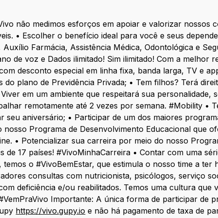
Vivo não medimos esforços em apoiar e valorizar nossos 
eis. • Escolher o benefício ideal para você e seus depend
 Auxílio Farmácia, Assistência Médica, Odontológica e Segu
o de voz e Dados ilimitado! Sim ilimitado! Com a melhor r
 com desconto especial em linha fixa, banda larga, TV e ap
s do plano de Previdência Privada; • Tem filhos? Terá direi
iver em um ambiente que respeitará sua personalidade, seu e
lhar remotamente até 2 vezes por semana. #Mobility • Ter 
r seu aniversário; • Participar de um dos maiores program
o nosso Programa de Desenvolvimento Educacional que ofer
ine. • Potencializar sua carreira por meio do nosso Progr
s de 17 países! #VivoMinhaCarreira • Contar com uma série
ui, temos o #VivoBemEstar, que estimula o nosso time a ter 
adores consultas com nutricionista, psicólogos, serviço soc
com deficiência e/ou reabilitados. Temos uma cultura que va
 #VemPraVivo Importante: A única forma de participar de p
Gupy
https://vivo.gupy.io
e não há pagamento de taxa de par