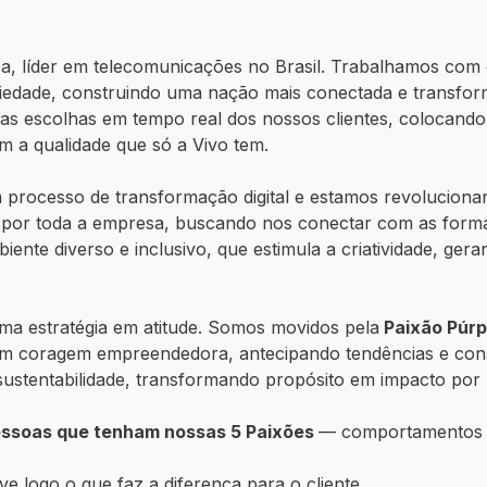
, líder em telecomunicações no Brasil. Trabalhamos com 
iedade, construindo uma nação mais conectada e transform
 as escolhas em tempo real dos nossos clientes, colocando
om a qualidade que só a Vivo tem.
um processo de transformação digital e estamos revolucio
 por toda a empresa, buscando nos conectar com as forma
ente diverso e inclusivo, que estimula a criatividade, ge
rma estratégia em atitude. Somos movidos pela
Paixão Púr
 com coragem empreendedora, antecipando tendências e con
sustentabilidade, transformando propósito em impacto por m
essoas que tenham nossas 5 Paixões
— comportamentos 
lve logo o que faz a diferença para o cliente.