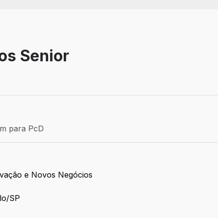
os Senior
Efetivo
ém para PcD
para PcD
novação e Novos Negócios
ulo/SP