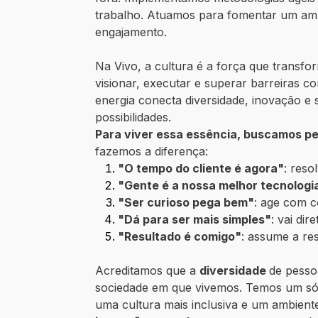
trabalho. Atuamos para fomentar um ambi
engajamento.
Na Vivo, a cultura é a força que transfo
visionar, executar e superar barreiras
energia conecta diversidade, inovação e 
possibilidades.
Para viver essa essência, buscamos p
fazemos a diferença:
"O tempo do cliente é agora"
: reso
"Gente é a nossa melhor tecnologi
"Ser curioso pega bem"
: age com c
"Dá para ser mais simples"
: vai di
"Resultado é comigo"
: assume a re
Acreditamos que a
diversidade
de pessoa
sociedade em que vivemos. Temos um sól
uma cultura mais inclusiva e um ambien