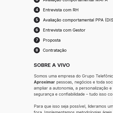
Etapa 3: Avaliação comportamental MAP
Entrevista com RH
4
Etapa 4: Entrevista com RH
Avaliação comportamental PPA (DI
5
Etapa 5: Avaliação comportamental PPA 
Entrevista com Gestor
6
Etapa 6: Entrevista com Gestor
Proposta
7
Etapa 7: Proposta
Contratação
8
Etapa 8: Contratação
SOBRE A VIVO
Somos uma empresa do Grupo Telefônica
Aproximar
pessoas, negócios e toda soc
ampliar a autonomia, a personalização e
segurança e confiabilidade – tudo isso c
Para que isso seja possível, lideramos 
fora. Implementamos metodologias ágeis