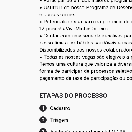
• Participar de um dos maiores program
• Usufruir do nosso Programa de Desenvo
e cursos online.
• Potencializar sua carreira por meio d
17 países! #VivoMinhaCarreira
• Contar com uma série de iniciativas pa
nosso time a ter hábitos saudáveis e mais
Disponibilizados aos nossos colaboradores
• Todas as nossas vagas são elegíveis a 
Temos uma cultura que valoriza a divers
forma de participar de processos seleti
pagamento de taxa de participação ou co
ETAPAS DO PROCESSO
Cadastro
1
Etapa 1: Cadastro
Triagem
2
Etapa 2: Triagem
Avaliação comportamental MAPA
3