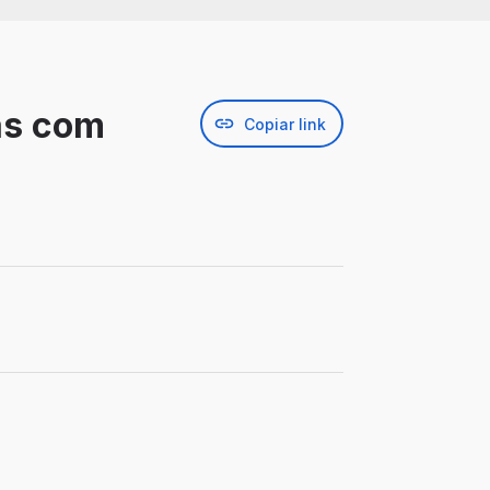
as com
Copiar link