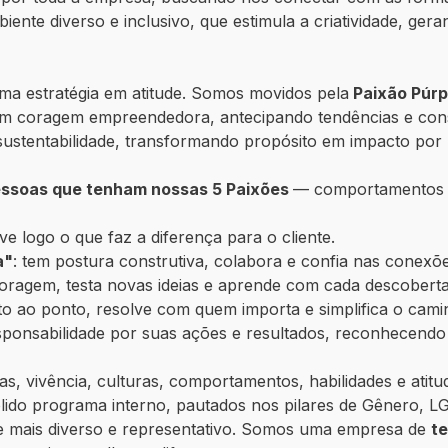
ente diverso e inclusivo, que estimula a criatividade, ge
rma estratégia em atitude. Somos movidos pela
Paixão Púr
 com coragem empreendedora, antecipando tendências e con
sustentabilidade, transformando propósito em impacto por m
essoas que tenham nossas 5 Paixões
— comportamentos 
lve logo o que faz a diferença para o cliente.
a"
: tem postura construtiva, colabora e confia nas conexõe
oragem, testa novas ideias e aprende com cada descoberta
reto ao ponto, resolve com quem importa e simplifica o cami
sponsabilidade por suas ações e resultados, reconhecen
s, vivência, culturas, comportamentos, habilidades e atitud
ido programa interno, pautados nos pilares de Gênero, L
te mais diverso e representativo. Somos uma empresa de
t