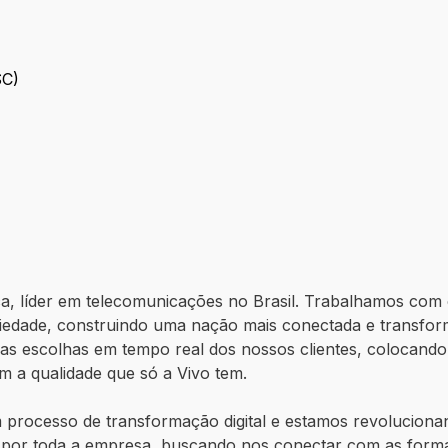
A
SC)
(DISC)
, líder em telecomunicações no Brasil. Trabalhamos com 
iedade, construindo uma nação mais conectada e transform
 as escolhas em tempo real dos nossos clientes, colocando
om a qualidade que só a Vivo tem.
um processo de transformação digital e estamos revolucio
 por toda a empresa, buscando nos conectar com as forma