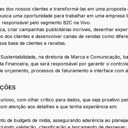
s dos nossos clientes e transformá-las em uma proposta de
ê busca uma oportunidade para trabalhar em uma empresa 
e responsável pelo segmento B2C na Vivo.
, criar campanhas publicitárias incríveis, desenhar experi
s dos clientes e desenvolver canais de vendas como difere
sa base de clientes e receitas.
ustentabilidade, na diretoria de Marca e Comunicação, ba
 Financeira, que será responsável por garantir o controle
de orçamento, processos de faturamento e interface com ár
IÇÕES
urioso, com olhar crítico para dados, que seja proativo par
 com atenção aos detalhes e que tenha experiência em:
o de budgets de mídia, assegurando aderência ao planejad
ncluindo validação, classificação e lançamento de despesas;