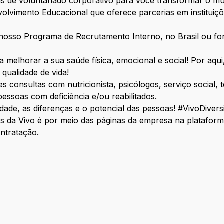
as de voluntariado corporativo para você transformar o m
lvimento Educacional que oferece parcerias em instituiçõ
o nosso Programa de Recrutamento Interno, no Brasil ou fo
ra melhorar a sua saúde física, emocional e social! Por aq
 qualidade de vida!
 consultas com nutricionista, psicólogos, serviço social, t
pessoas com deficiência e/ou reabilitados.
idade, as diferenças e o potencial das pessoas! #VivoDive
vos da Vivo é por meio das páginas da empresa na platafo
ntratação.