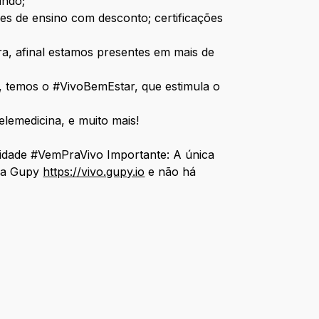
undo;
es de ensino com desconto; certificações
ra, afinal estamos presentes em mais de
ui, temos o #VivoBemEstar, que estimula o
elemedicina, e muito mais!
rsidade #VemPraVivo Importante: A única
rma Gupy
https://vivo.gupy.io
e não há