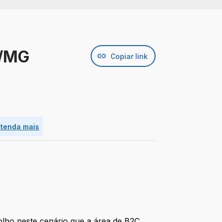
m/MG
Copiar link
ntenda mais
olho neste cenário que a área de B2C