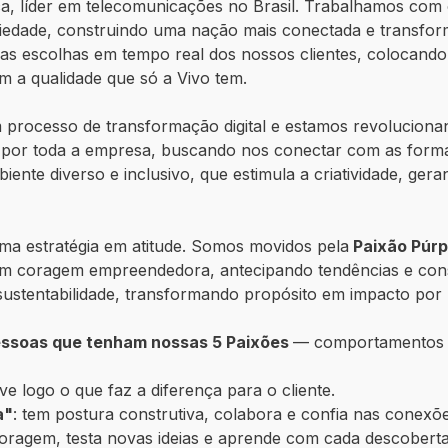
, líder em telecomunicações no Brasil. Trabalhamos com 
iedade, construindo uma nação mais conectada e transform
 as escolhas em tempo real dos nossos clientes, colocando
om a qualidade que só a Vivo tem.
um processo de transformação digital e estamos revolucio
 por toda a empresa, buscando nos conectar com as forma
ente diverso e inclusivo, que estimula a criatividade, ge
rma estratégia em atitude. Somos movidos pela
Paixão Púr
 com coragem empreendedora, antecipando tendências e con
sustentabilidade, transformando propósito em impacto por m
essoas que tenham nossas 5 Paixões
— comportamentos 
lve logo o que faz a diferença para o cliente.
a"
: tem postura construtiva, colabora e confia nas conexõe
oragem, testa novas ideias e aprende com cada descoberta