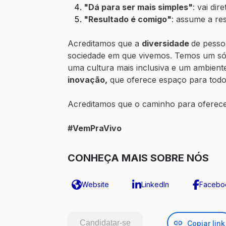
"Dá para ser mais simples"
: vai di
"Resultado é comigo"
: assume a re
Acreditamos que a
diversidade
de pessoa
sociedade em que vivemos. Temos um sól
uma cultura mais inclusiva e um ambien
inovação,
que oferece espaço para todos
Acreditamos que o caminho para oferece
#VemPraVivo
CONHEÇA MAIS SOBRE NÓS
Website
LinkedIn
Facebo
Candidatar-se
Copiar link