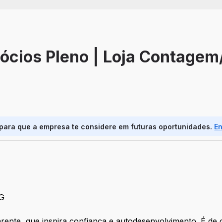
gócios Pleno | Loja Contage
 para que a empresa te considere em futuras oportunidades.
E
G
rente, que inspira confiança e autodesenvolvimento. É de 